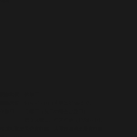
備考
開館時間・休館日
開館時間 9:00～17:00（木曜は21:00まで）
休館日 月曜日（祝日の場合は翌日）
第３火曜日、年末年始（12/28～1/4）
松茂町歴史民俗資料館・人形浄瑠璃芝居資料館
〒771-0220