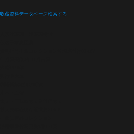
収蔵資料データベース
検索する
人形浄瑠璃
浄瑠璃番付
仮名手本忠臣蔵
資料番号
中西コレクション浄瑠璃番付03-087
年月日
安政3年11月吉日
西暦
1856年
興行地
大坂
劇場
新築地清水町浜
座本・主催
太夫・三味線
太夫豊竹巴太夫
義太夫年表ほか
近世篇2130B
中西仁智雄コレクション
浄瑠璃番付写真集
2巻171頁