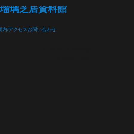
瑠璃芝居資料館
案内/アクセス
お問い合わせ
松茂町歴史民俗資料館
・人形浄瑠璃芝居館