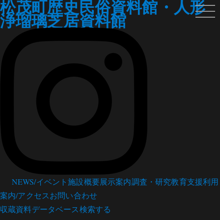
松茂町歴史民俗資料館・人形
浄瑠璃芝居資料館
NEWS/イベント
施設概要
展示案内
調査・研究
教育支援
利用
案内/アクセス
お問い合わせ
収蔵資料データベース
検索する