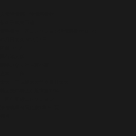
人形浄瑠璃
浄瑠璃番付
仮名手本忠臣蔵
資料番号
中西コレクション浄瑠璃番付03-140
年月日
文久2年2月3日
西暦
1862年
興行地
大坂
劇場
いなり社内東小家
座本・主催
太夫・三味線
太夫竹本長登太夫
義太夫年表ほか
近世篇2226
中西仁智雄コレクション
浄瑠璃番付写真集
2巻241頁
備考