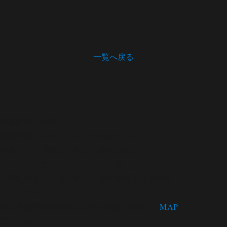
一覧へ戻る
開館時間・休館日
開館時間 9:00～17:00（木曜は21:00まで）
休館日 月曜日（祝日の場合は翌日）
第３火曜日、年末年始（12/28～1/4）
松茂町歴史民俗資料館・人形浄瑠璃芝居資料館
〒771-0220
徳島県板野郡松茂町広島字四番越11番地1
MAP
TEL：088-699-5995