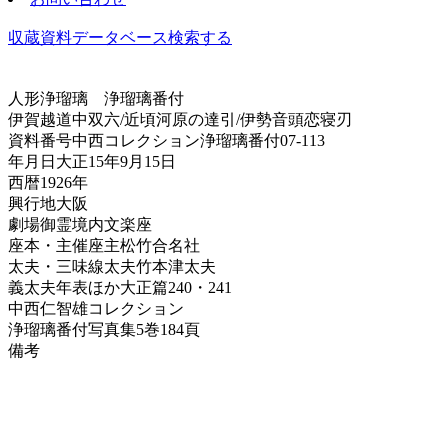
収蔵資料データベース
検索する
人形浄瑠璃
浄瑠璃番付
伊賀越道中双六/近頃河原の達引/伊勢音頭恋寝刃
資料番号
中西コレクション浄瑠璃番付07-113
年月日
大正15年9月15日
西暦
1926年
興行地
大阪
劇場
御霊境内文楽座
座本・主催
座主松竹合名社
太夫・三味線
太夫竹本津太夫
義太夫年表ほか
大正篇240・241
中西仁智雄コレクション
浄瑠璃番付写真集
5巻184頁
備考