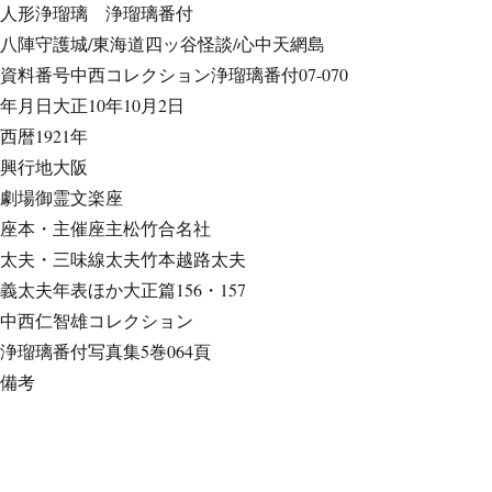
人形浄瑠璃
浄瑠璃番付
八陣守護城/東海道四ッ谷怪談/心中天網島
資料番号
中西コレクション浄瑠璃番付07-070
年月日
大正10年10月2日
西暦
1921年
興行地
大阪
劇場
御霊文楽座
座本・主催
座主松竹合名社
太夫・三味線
太夫竹本越路太夫
義太夫年表ほか
大正篇156・157
中西仁智雄コレクション
浄瑠璃番付写真集
5巻064頁
備考