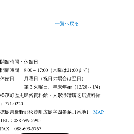
一覧へ戻る
開館時間・休館日
開館時間 9:00～17:00（木曜は21:00まで）
休館日 月曜日（祝日の場合は翌日）
第３火曜日、年末年始（12/28～1/4）
松茂町歴史民俗資料館・人形浄瑠璃芝居資料館
〒771-0220
徳島県板野郡松茂町広島字四番越11番地1
MAP
TEL：088-699-5995
FAX：088-699-5767