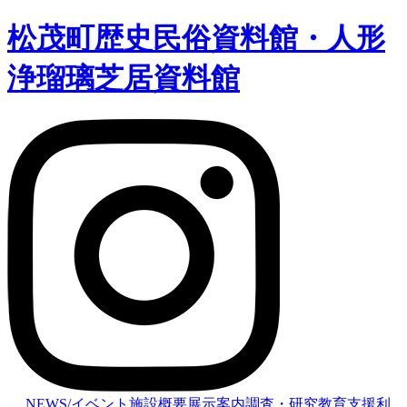
松茂町歴史民俗資料館・人形
浄瑠璃芝居資料館
NEWS/イベント
施設概要
展示案内
調査・研究
教育支援
利