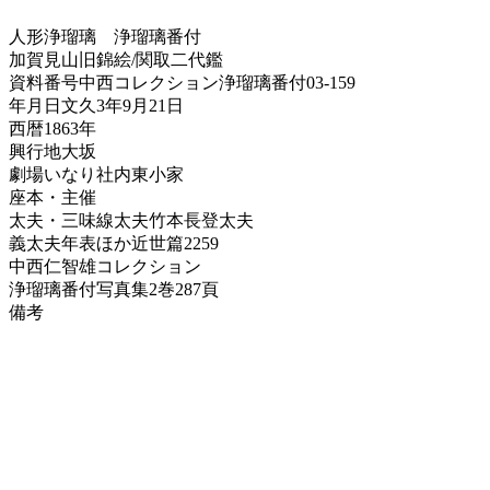
人形浄瑠璃
浄瑠璃番付
加賀見山旧錦絵/関取二代鑑
資料番号
中西コレクション浄瑠璃番付03-159
年月日
文久3年9月21日
西暦
1863年
興行地
大坂
劇場
いなり社内東小家
座本・主催
太夫・三味線
太夫竹本長登太夫
義太夫年表ほか
近世篇2259
中西仁智雄コレクション
浄瑠璃番付写真集
2巻287頁
備考