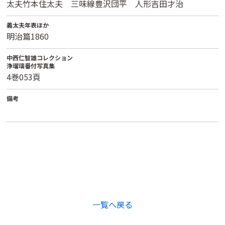
太夫竹本住太夫 三味線豊沢団平 人形吉田才治
義太夫年表ほか
明治篇1860
中西仁智雄コレクション
浄瑠璃番付写真集
4巻053頁
備考
一覧へ戻る