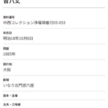
昔八丈
資料番号
中西コレクション浄瑠璃番付05-053
年月日
明治18年10月6日
西暦
1885年
興行地
大阪
劇場
いなり北門彦六座
座本・主催
太夫・三味線