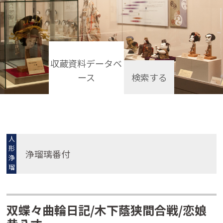
収蔵資料データベ
ース
検索する
人
形
浄瑠璃番付
浄
瑠
璃
双蝶々曲輪日記/木下蔭狭間合戦/恋娘