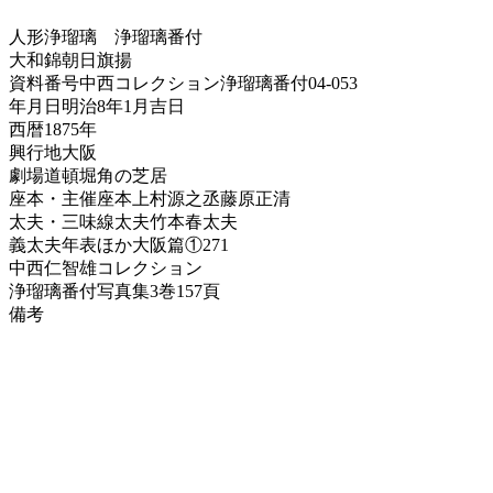
人形浄瑠璃
浄瑠璃番付
大和錦朝日旗揚
資料番号
中西コレクション浄瑠璃番付04-053
年月日
明治8年1月吉日
西暦
1875年
興行地
大阪
劇場
道頓堀角の芝居
座本・主催
座本上村源之丞藤原正清
太夫・三味線
太夫竹本春太夫
義太夫年表ほか
大阪篇①271
中西仁智雄コレクション
浄瑠璃番付写真集
3巻157頁
備考