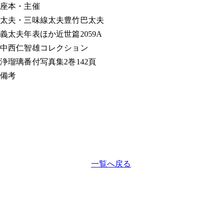
座本・主催
太夫・三味線
太夫豊竹巴太夫
義太夫年表ほか
近世篇2059A
中西仁智雄コレクション
浄瑠璃番付写真集
2巻142頁
備考
一覧へ戻る