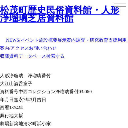
松茂町歴史民俗資料館・人形
浄瑠璃芝居資料館
NEWS/イベント
施設概要
展示案内
調査・研究
教育支援
利用
案内/アクセス
お問い合わせ
収蔵資料データベース
検索する
人形浄瑠璃
浄瑠璃番付
大江山酒呑童子
資料番号
中西コレクション浄瑠璃番付03-060
年月日
嘉永7年3月吉日
西暦
1854年
興行地
大坂
劇場
新築地清水町浜小家