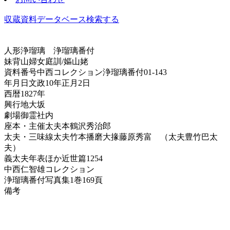
収蔵資料データベース
検索する
人形浄瑠璃
浄瑠璃番付
妹背山婦女庭訓/嫗山姥
資料番号
中西コレクション浄瑠璃番付01-143
年月日
文政10年正月2日
西暦
1827年
興行地
大坂
劇場
御霊社内
座本・主催
太夫本鶴沢秀治郎
太夫・三味線
太夫竹本播磨大掾藤原秀富 （太夫豊竹巴太
夫）
義太夫年表ほか
近世篇1254
中西仁智雄コレクション
浄瑠璃番付写真集
1巻169頁
備考