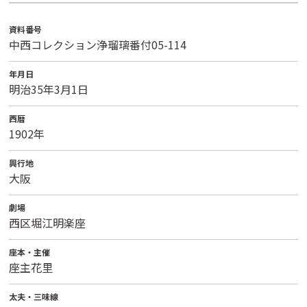
資料番号
中西コレクション浄瑠璃番付05-114
年月日
明治35年3月1日
西暦
1902年
興行地
大阪
劇場
西区堀江明楽座
座本・主催
座主花里
太夫・三味線