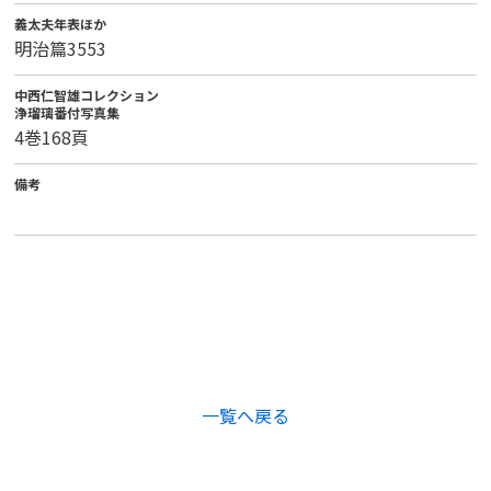
義太夫年表ほか
明治篇3553
中西仁智雄コレクション
浄瑠璃番付写真集
4巻168頁
備考
一覧へ戻る