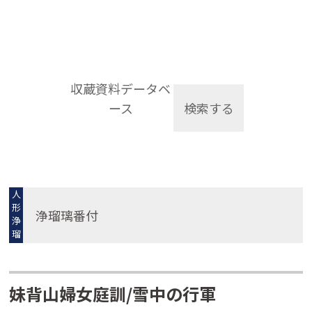
収蔵資料データベ
ース
検索する
人
形
浄瑠璃番付
浄
瑠
璃
妹背山婦女庭訓/雪中の行軍