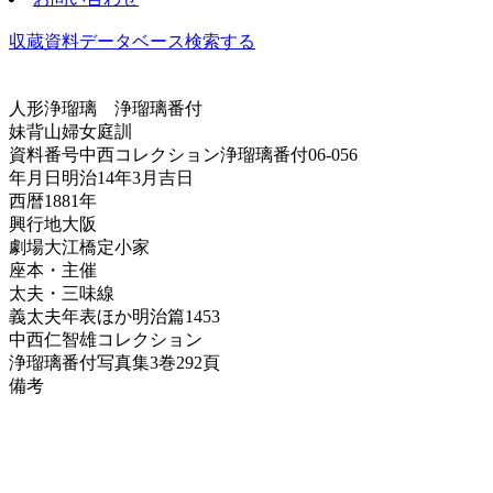
収蔵資料データベース
検索する
人形浄瑠璃
浄瑠璃番付
妹背山婦女庭訓
資料番号
中西コレクション浄瑠璃番付06-056
年月日
明治14年3月吉日
西暦
1881年
興行地
大阪
劇場
大江橋定小家
座本・主催
太夫・三味線
義太夫年表ほか
明治篇1453
中西仁智雄コレクション
浄瑠璃番付写真集
3巻292頁
備考