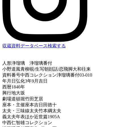
収蔵資料データベース
検索する
人形浄瑠璃
浄瑠璃番付
小野道風青柳硯/生写朝顔話/恋飛脚大和往来
資料番号
中西コレクション浄瑠璃番付03-010
年月日
弘化3年9月吉日
西暦
1846年
興行地
大坂
劇場
道頓堀竹田芝居
座本・主催
座本吉日田徳十
太夫・三味線
太夫竹本綱太夫
義太夫年表ほか
近世篇1905A
中西仁智雄コレクション