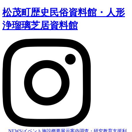
松茂町歴史民俗資料館・人形
浄瑠璃芝居資料館
NEWS/イベント
施設概要
展示案内
調査・研究
教育支援
利