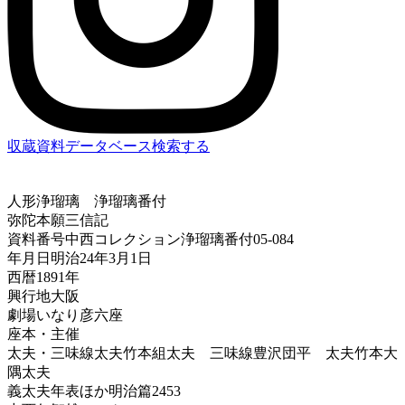
収蔵資料データベース
検索する
人形浄瑠璃
浄瑠璃番付
弥陀本願三信記
資料番号
中西コレクション浄瑠璃番付05-084
年月日
明治24年3月1日
西暦
1891年
興行地
大阪
劇場
いなり彦六座
座本・主催
太夫・三味線
太夫竹本組太夫 三味線豊沢団平 太夫竹本大
隅太夫
義太夫年表ほか
明治篇2453