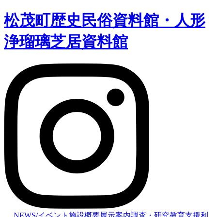
松茂町歴史民俗資料館・人形
浄瑠璃芝居資料館
NEWS/イベント
施設概要
展示案内
調査・研究
教育支援
利