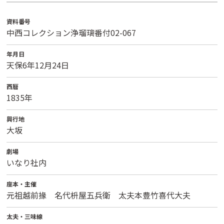
資料番号
中西コレクション浄瑠璃番付02-067
年月日
天保6年12月24日
西暦
1835年
興行地
大坂
劇場
いなり社内
座本・主催
元祖越前掾 名代枡屋五兵衛 太夫本豊竹喜代大夫
太夫・三味線