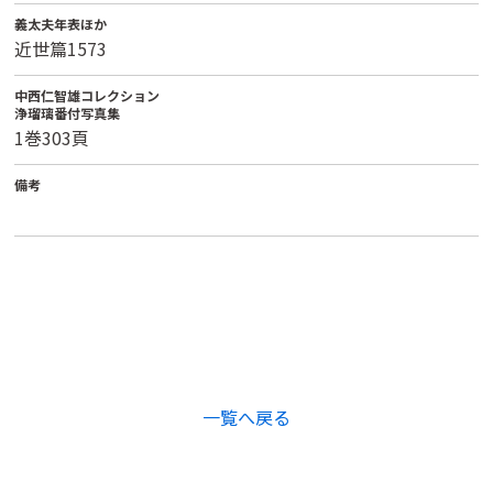
義太夫年表ほか
近世篇1573
中西仁智雄コレクション
浄瑠璃番付写真集
1巻303頁
備考
一覧へ戻る