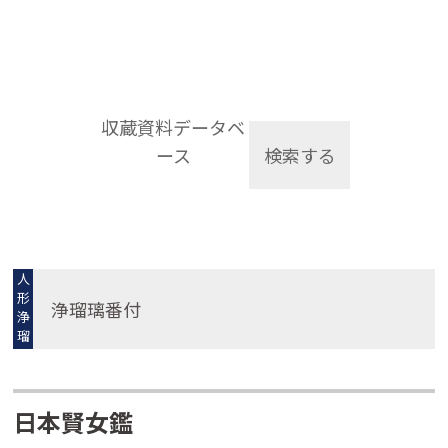
収蔵資料データベ
ース
検索する
人
形
浄瑠璃番付
浄
瑠
璃
日本賢女鑑