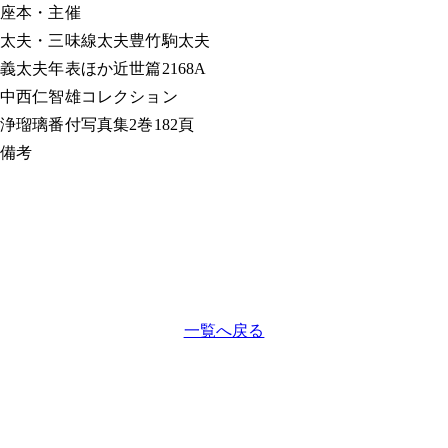
座本・主催
太夫・三味線
太夫豊竹駒太夫
義太夫年表ほか
近世篇2168A
中西仁智雄コレクション
浄瑠璃番付写真集
2巻182頁
備考
一覧へ戻る