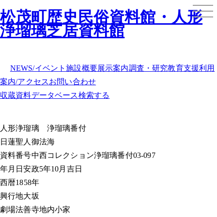
松茂町歴史民俗資料館・人形
浄瑠璃芝居資料館
NEWS/イベント
施設概要
展示案内
調査・研究
教育支援
利用
案内/アクセス
お問い合わせ
収蔵資料データベース
検索する
人形浄瑠璃
浄瑠璃番付
日蓮聖人御法海
資料番号
中西コレクション浄瑠璃番付03-097
年月日
安政5年10月吉日
西暦
1858年
興行地
大坂
劇場
法善寺地内小家