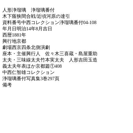
人形浄瑠璃
浄瑠璃番付
木下蔭狭間合戦/近頃河原の達引
資料番号
中西コレクション浄瑠璃番付04-108
年月日
明治14年8月吉日
西暦
1881年
興行地
京都
劇場
西京四条北側演劇
座本・主催
興行人 佐々木三喜蔵・島屋重助
太夫・三味線
太夫竹本実太夫 人形吉田玉造
義太夫年表ほか
京都篇①408
中西仁智雄コレクション
浄瑠璃番付写真集
3巻297頁
備考