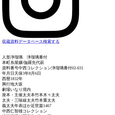
収蔵資料データベース
検索する
人形浄瑠璃
浄瑠璃番付
本町糸屋嬢/伽羅先代萩
資料番号
中西コレクション浄瑠璃番付02-031
年月日
天保3年8月6日
西暦
1832年
興行地
大坂
劇場
いなり境内
座本・主催
太夫本竹本木々太夫
太夫・三味線
太夫竹本重太夫
義太夫年表ほか
近世篇1467
中西仁智雄コレクション