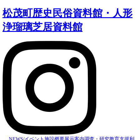
松茂町歴史民俗資料館・人形
浄瑠璃芝居資料館
NEWS/イベント
施設概要
展示案内
調査・研究
教育支援
利