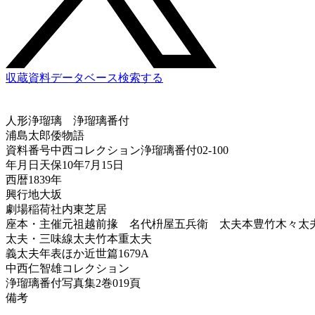
収蔵資料データベース
検索する
人形浄瑠璃
浄瑠璃番付
浦島太郎倭物語
資料番号
中西コレクション浄瑠璃番付02-100
年月日
天保10年7月15日
西暦
1839年
興行地
大坂
劇場
稲荷社内東芝居
座本・主催
元祖越前掾 名代枡屋五兵衛 太夫本豊竹木々太
太夫・三味線
太夫竹本重太夫
義太夫年表ほか
近世篇1679A
中西仁智雄コレクション
浄瑠璃番付写真集
2巻019頁
備考