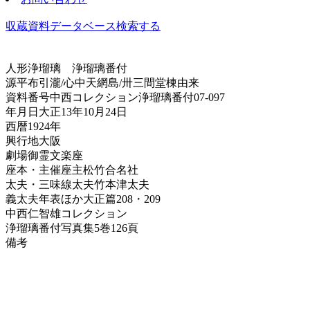
収蔵資料データベース
検索する
人形浄瑠璃
浄瑠璃番付
源平布引瀧/心中天網島/卅三間堂棟由来
資料番号
中西コレクション浄瑠璃番付07-097
年月日
大正13年10月24日
西暦
1924年
興行地
大阪
劇場
御霊文楽座
座本・主催
座主松竹合名社
太夫・三味線
太夫竹本津太夫
義太夫年表ほか
大正篇208・209
中西仁智雄コレクション
浄瑠璃番付写真集
5巻126頁
備考