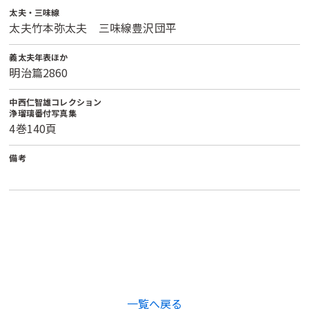
太夫・三味線
太夫竹本弥太夫 三味線豊沢団平
義太夫年表ほか
明治篇2860
中西仁智雄コレクション
浄瑠璃番付写真集
4巻140頁
備考
一覧へ戻る