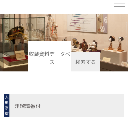
収蔵資料データベ
ース
検索する
人
形
浄瑠璃番付
浄
瑠
璃