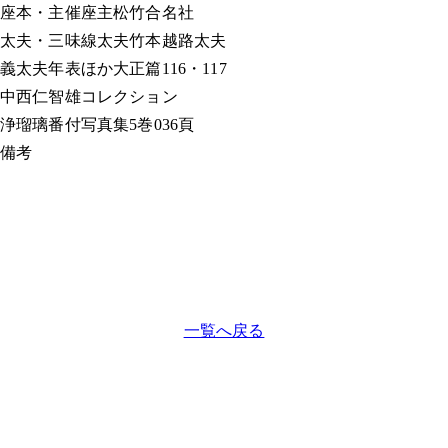
座本・主催
座主松竹合名社
太夫・三味線
太夫竹本越路太夫
義太夫年表ほか
大正篇116・117
中西仁智雄コレクション
浄瑠璃番付写真集
5巻036頁
備考
一覧へ戻る