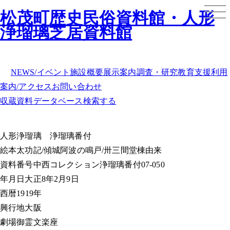
松茂町歴史民俗資料館・人形
浄瑠璃芝居資料館
NEWS/イベント
施設概要
展示案内
調査・研究
教育支援
利用
案内/アクセス
お問い合わせ
収蔵資料データベース
検索する
人形浄瑠璃
浄瑠璃番付
絵本太功記/傾城阿波の鳴戸/卅三間堂棟由来
資料番号
中西コレクション浄瑠璃番付07-050
年月日
大正8年2月9日
西暦
1919年
興行地
大阪
劇場
御霊文楽座