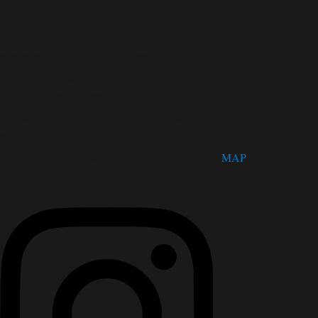
開館時間・休館日
開館時間 9:00～17:00（木曜は21:00まで）
休館日 月曜日（祝日の場合は翌日）
第３火曜日、年末年始（12/28～1/4）
松茂町歴史民俗資料館・人形浄瑠璃芝居資料館
〒771-0220
徳島県板野郡松茂町広島字四番越11番地1
MAP
TEL：088-699-5995
FAX：088-699-5767