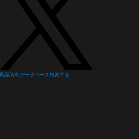
収蔵資料データベース
検索する
人形浄瑠璃
浄瑠璃番付
義経千本桜/★山古跡松
資料番号
中西コレクション浄瑠璃番付07-084
年月日
大正12年3月6日
西暦
1923年
興行地
大阪