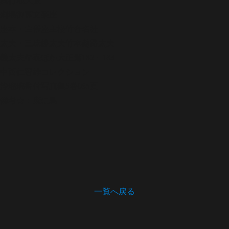
劇場
御霊文楽座
座本・主催
座主松竹合名社
太夫・三味線
太夫竹本越路太夫
義太夫年表ほか
大正篇182・183
中西仁智雄コレクション
浄瑠璃番付写真集
5巻085頁
備考
★：庶に鳥
一覧へ戻る