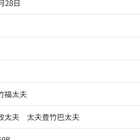
月28日
竹福太夫
政太夫 太夫豊竹巴太夫
9B