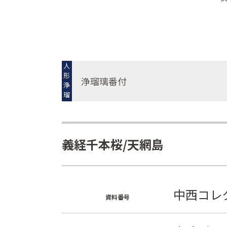
人
形
浄瑠璃番付
浄
瑠
璃
義経千本桜/天網島
中西コレク
資料番号