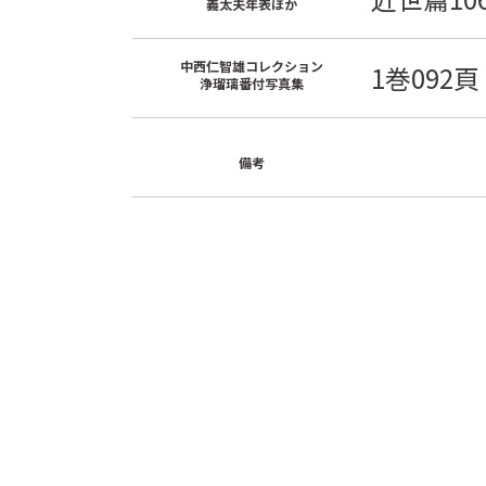
義太夫年表ほか
中西仁智雄コレクション
1巻092頁
浄瑠璃番付写真集
備考