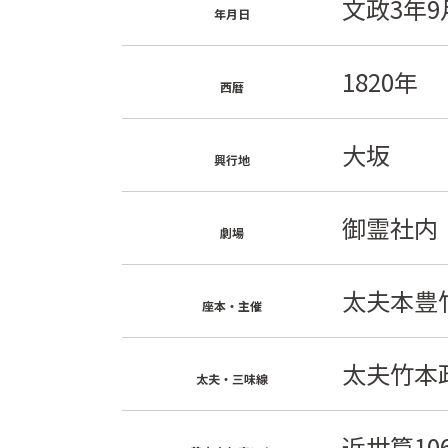
文政3年9
年月日
1820年
西暦
大坂
興行地
御霊社内
劇場
太夫本豊
座本・主催
太夫竹本
太夫・三味線
近世篇106