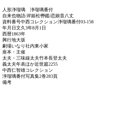
人形浄瑠璃
浄瑠璃番付
自来也物語/岸姫松轡鑑/恋娘昔八丈
資料番号
中西コレクション浄瑠璃番付03-158
年月日
文久3年8月1日
西暦
1863年
興行地
大坂
劇場
いなり社内東小家
座本・主催
太夫・三味線
太夫竹本長登太夫
義太夫年表ほか
近世篇2255
中西仁智雄コレクション
浄瑠璃番付写真集
2巻283頁
備考