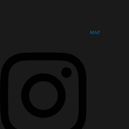
第３火曜日、年末年始（12/28～1/4）
松茂町歴史民俗資料館・人形浄瑠璃芝居資料館
〒771-0220
徳島県板野郡松茂町広島字四番越11番地1
MAP
TEL：088-699-5995
FAX：088-699-5767