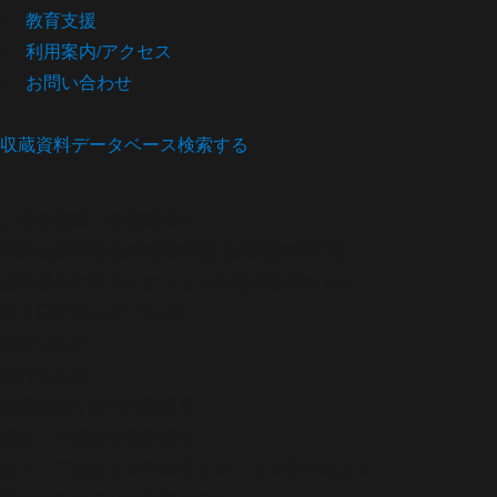
教育支援
利用案内/アクセス
お問い合わせ
収蔵資料データベース
検索する
人形浄瑠璃
浄瑠璃番付
菅原伝授手習鑑/岸姫松轡鑑/染模様妹背門松
資料番号
中西コレクション浄瑠璃番付02-004
年月日
文政13年2月吉日
西暦
1830年
興行地
大坂
劇場
北ほり江市の側芝居
座本・主催
座本鶴沢福造
太夫・三味線
太夫竹本柾太夫 太夫豊竹此太夫