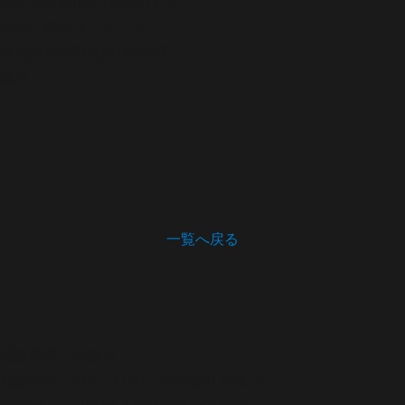
義太夫年表ほか
近世篇1372C
中西仁智雄コレクション
浄瑠璃番付写真集
1巻229頁
備考
一覧へ戻る
開館時間・休館日
開館時間 9:00～17:00（木曜は21:00まで）
休館日 月曜日（祝日の場合は翌日）