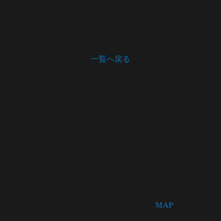
一覧へ戻る
開館時間・休館日
開館時間 9:00～17:00（木曜は21:00まで）
休館日 月曜日（祝日の場合は翌日）
第３火曜日、年末年始（12/28～1/4）
松茂町歴史民俗資料館・人形浄瑠璃芝居資料館
〒771-0220
徳島県板野郡松茂町広島字四番越11番地1
MAP
TEL：088-699-5995