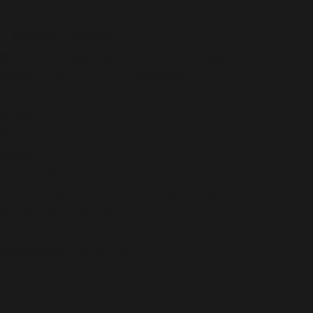
人形浄瑠璃
浄瑠璃番付
菅原伝授手習鑑/新板歌祭文/絵本太功記/伽羅先代萩
資料番号
中西コレクション浄瑠璃番付04-048
年月日
明治7年6月吉日
西暦
1874年
興行地
大阪
劇場
堀江芝居
座本・主催
太夫・三味線
太夫竹本山四郎 人形吉田金四
義太夫年表ほか
明治篇0756
中西仁智雄コレクション
浄瑠璃番付写真集
3巻138頁
備考