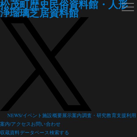
松茂町歴史民俗資料館・人形
浄瑠璃芝居資料館
NEWS/イベント
施設概要
展示案内
調査・研究
教育支援
利用
案内/アクセス
お問い合わせ
収蔵資料データベース
検索する