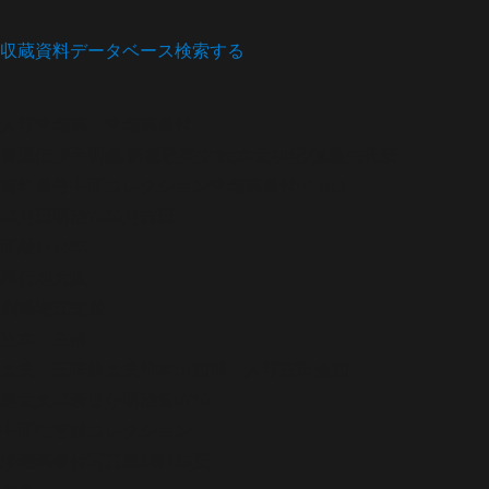
収蔵資料データベース
検索する
人形浄瑠璃
浄瑠璃番付
菅原伝授手習鑑/新板歌祭文/絵本太功記/伽羅先代萩
資料番号
中西コレクション浄瑠璃番付06-013
年月日
明治7年6月吉日
西暦
1874年
興行地
大阪
劇場
堀江芝居
座本・主催
太夫・三味線
太夫竹本山四郎 人形吉田金四
義太夫年表ほか
明治篇0756
中西仁智雄コレクション
浄瑠璃番付写真集
3巻139頁