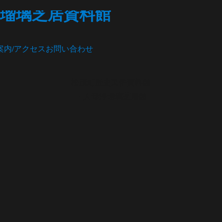
瑠璃芝居資料館
案内/アクセス
お問い合わせ
松茂町歴史民俗資料館
・人形浄瑠璃芝居館