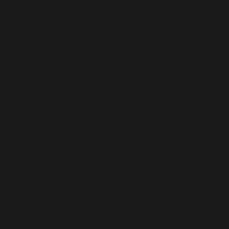
備考
開館時間・休館日
開館時間 9:00～17:00（木曜は21:00まで）
休館日 月曜日（祝日の場合は翌日）
第３火曜日、年末年始（12/28～1/4）
松茂町歴史民俗資料館・人形浄瑠璃芝居資料館
〒771-0220