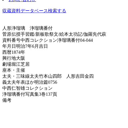
収蔵資料データベース
検索する
人形浄瑠璃
浄瑠璃番付
菅原伝授手習鑑/新板歌祭文/絵本太功記/伽羅先代萩
資料番号
中西コレクション浄瑠璃番付04-044
年月日
明治7年6月吉日
西暦
1874年
興行地
大阪
劇場
堀江芝居
座本・主催
太夫・三味線
太夫竹本山四郎 人形吉田金四
義太夫年表ほか
明治篇0756
中西仁智雄コレクション
浄瑠璃番付写真集
3巻137頁
備考