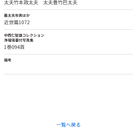
太夫竹本政太夫 太夫豊竹巴太夫
義太夫年表ほか
近世篇1072
中西仁智雄コレクション
浄瑠璃番付写真集
1巻094頁
備考
一覧へ戻る