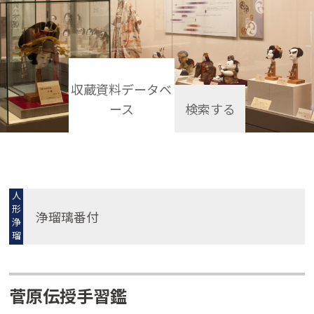
収蔵資料データベ
ース
検索する
人
形
浄瑠璃番付
浄
瑠
璃
菅原伝授手習鑑