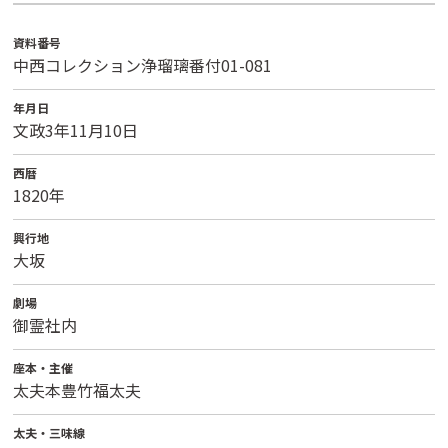
資料番号
中西コレクション浄瑠璃番付01-081
年月日
文政3年11月10日
西暦
1820年
興行地
大坂
劇場
御霊社内
座本・主催
太夫本豊竹福太夫
太夫・三味線