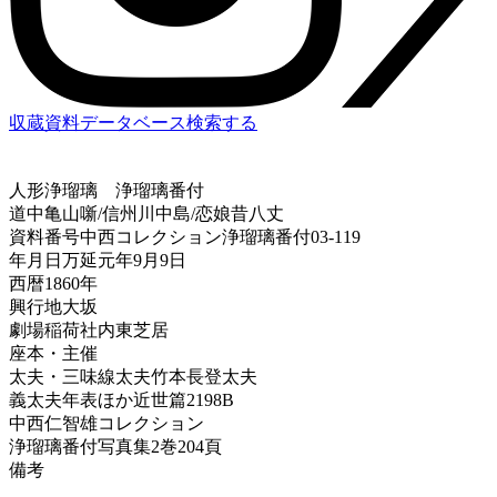
収蔵資料データベース
検索する
人形浄瑠璃
浄瑠璃番付
道中亀山噺/信州川中島/恋娘昔八丈
資料番号
中西コレクション浄瑠璃番付03-119
年月日
万延元年9月9日
西暦
1860年
興行地
大坂
劇場
稲荷社内東芝居
座本・主催
太夫・三味線
太夫竹本長登太夫
義太夫年表ほか
近世篇2198B
中西仁智雄コレクション
浄瑠璃番付写真集
2巻204頁
備考