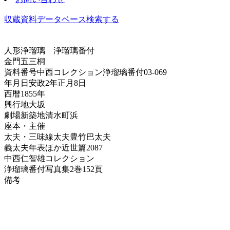
収蔵資料データベース
検索する
人形浄瑠璃
浄瑠璃番付
金門五三桐
資料番号
中西コレクション浄瑠璃番付03-069
年月日
安政2年正月8日
西暦
1855年
興行地
大坂
劇場
新築地清水町浜
座本・主催
太夫・三味線
太夫豊竹巴太夫
義太夫年表ほか
近世篇2087
中西仁智雄コレクション
浄瑠璃番付写真集
2巻152頁
備考