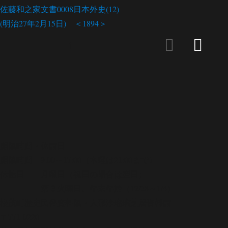
佐藤和之家文書0008
日本外史(12)
(明治27年2月15日) ＜1894＞
投
固定ページ
1
次の
稿
ペー
ジ
の
ペ
ー
開館時間・休館日
開館時間 9:00～17:00（木曜は21:00まで）
ジ
休館日 月曜日（祝日の場合は翌日）
第３火曜日、年末年始（12/28～1/4）
送
松茂町歴史民俗資料館・人形浄瑠璃芝居資料館
り
〒771-0220