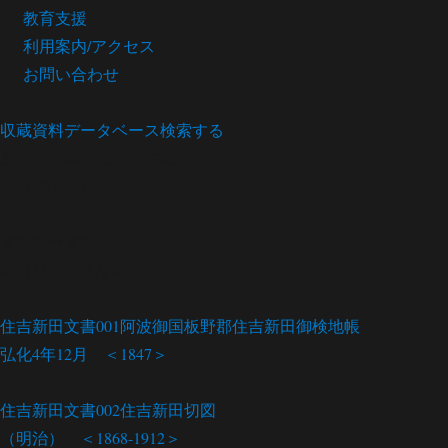
教育支援
利用案内/アクセス
お問い合わせ
収蔵資料データベース
検索する
歴史
文書・記録・絵図
（9208件）
資料番号
資料名
年月日 ＜西暦年＞
住吉新田文書001
阿波御国板野郡住吉新田御検地帳
弘化4年12月 ＜1847＞
住吉新田文書002
住吉新田切図
（明治） ＜1868-1912＞