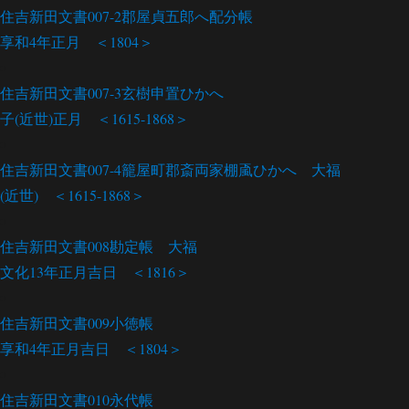
住吉新田文書007-2
郡屋貞五郎へ配分帳
享和4年正月 ＜1804＞
住吉新田文書007-3
玄樹申置ひかへ
子(近世)正月 ＜1615-1868＞
住吉新田文書007-4
籠屋町郡斎両家棚颪ひかへ 大福
(近世) ＜1615-1868＞
住吉新田文書008
勘定帳 大福
文化13年正月吉日 ＜1816＞
住吉新田文書009
小徳帳
享和4年正月吉日 ＜1804＞
住吉新田文書010
永代帳