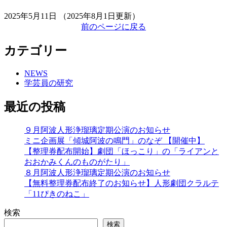
2025年5月11日
（2025年8月1日更新）
前のページに戻る
カテゴリー
NEWS
学芸員の研究
最近の投稿
９月阿波人形浄瑠璃定期公演のお知らせ
ミニ企画展「傾城阿波の鳴門」のなぞ 【開催中】
【整理券配布開始】劇団「ほっこり」の「ライアンと
おおかみくんのものがたり」
８月阿波人形浄瑠璃定期公演のお知らせ
【無料整理券配布終了のお知らせ】人形劇団クラルテ
「11ぴきのねこ」
検索
検索