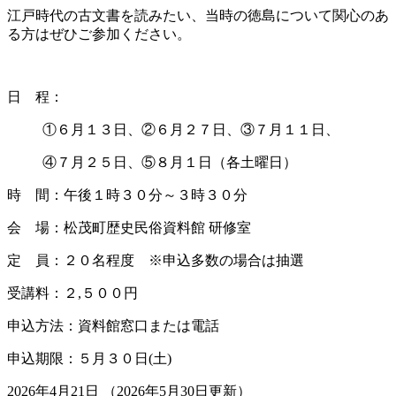
江戸時代の古文書を読みたい、当時の徳島について関心のあ
る方はぜひご参加ください。
日 程：
①６月１３日、②６月２７日、③７月１１日、
④７月２５日、⑤８月１日（各土曜日）
時 間：午後１時３０分～３時３０分
会 場：松茂町歴史民俗資料館 研修室
定 員：２０名程度 ※申込多数の場合は抽選
受講料：２,５００円
申込方法：資料館窓口または電話
申込期限：５月３０日(土)
2026年4月21日
（2026年5月30日更新）