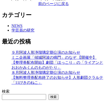
前のページに戻る
カテゴリー
NEWS
学芸員の研究
最近の投稿
９月阿波人形浄瑠璃定期公演のお知らせ
ミニ企画展「傾城阿波の鳴門」のなぞ 【開催中】
【整理券配布開始】劇団「ほっこり」の「ライアンと
おおかみくんのものがたり」
８月阿波人形浄瑠璃定期公演のお知らせ
【無料整理券配布終了のお知らせ】人形劇団クラルテ
「11ぴきのねこ」
検索
検索