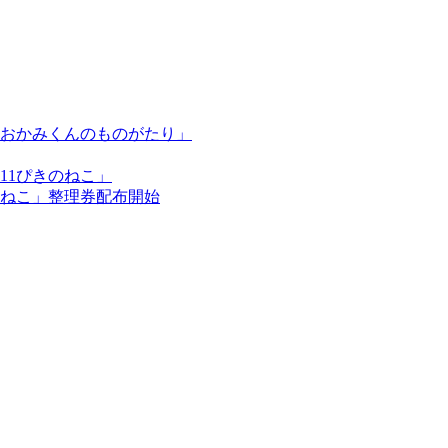
おかみくんのものがたり」
11ぴきのねこ」
のねこ」整理券配布開始