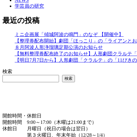
NEWS
学芸員の研究
最近の投稿
ミニ企画展「傾城阿波の鳴門」のなぞ 【開催中】
【整理券配布開始】劇団「ほっこり」の「ライアンとお
８月阿波人形浄瑠璃定期公演のお知らせ
【無料整理券配布終了のお知らせ】人形劇団クラルテ「
【明日7月7日から】人形劇団「クラルテ」の「11ぴき
検索
検索
開館時間・休館日
開館時間 9:00～17:00（木曜は21:00まで）
休館日 月曜日（祝日の場合は翌日）
第３火曜日、年末年始（12/28～1/4）