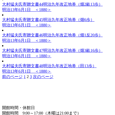
大村猛夫氏寄贈文書44
明治九年改正地券（畑2畝13歩）
明治13年6月1日 ＜1880＞
大村猛夫氏寄贈文書45
明治九年改正地券（畑6歩）
明治13年6月1日 ＜1880＞
大村猛夫氏寄贈文書46
明治九年改正地券（畑1反20歩）
明治13年6月1日 ＜1880＞
大村猛夫氏寄贈文書47
明治九年改正地券（畑3畝16歩）
明治13年6月1日 ＜1880＞
大村猛夫氏寄贈文書48
明治九年改正地券（田13歩）
明治13年6月1日 ＜1880＞
固
固
固
前のページ
1
2
3
次のページ
投
定
定
定
稿
ペ
ペ
ペ
ー
ー
ー
の
ジ
ジ
ジ
ペ
開館時間・休館日
ー
開館時間 9:00～17:00（木曜は21:00まで）