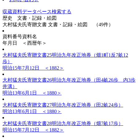
収蔵資料データベース
検索する
歴史
文書・記録・絵図
大村猛夫氏寄贈文書 文書・記録・絵図 （49件）
資料番号
資料名
年月日 ＜西暦年＞
大村猛夫氏寄贈文書25
明治九年改正地券（畑1町1反7畝12
歩）
明治15年7月12日 ＜1882＞
大村猛夫氏寄贈文書26
明治九年改正地券（田4畝26歩 内3歩
井溝）
明治13年6月1日 ＜1880＞
大村猛夫氏寄贈文書27
明治九年改正地券（田2畝24歩）
明治13年6月1日 ＜1880＞
大村猛夫氏寄贈文書28
明治九年改正地券（畑7畝17歩）
明治15年7月12日 ＜1882＞