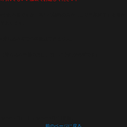
※予約不要ですが、当日の染料の具合により早期終了する場合
があります。
※持ち込み布での体験はできません。
（持ち込み希望の方は、別日に予約が必要です）
2026年4月11日
（2026年5月5日更新）
前のページに戻る