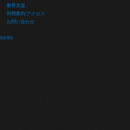
教育支援
利用案内/アクセス
お問い合わせ
NEWS
【終了しました】★わくわくワークショッ
プ「ハンドタオルの藍染め体験」を開催し
ます★
松茂町歴史民俗資料館ではゴールデンウィーク中に「わくわく
ワークショップ」を開催します！
「わくわくワークショップ」では、タオルハンカチ１枚分
（サイズ：約２０cm角）の藍染め体験ができます。