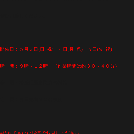
ぜひお越しください。
開催日：５月３日(日･祝)、４日(月･祝)、５日(火･祝)
時 間：９時～１２時 （作業時間は約３０～４０分）
会 場：松茂町歴史民俗資料館
定 員：各日先着３０名程度
※汚れてもいい服装でお越しください。