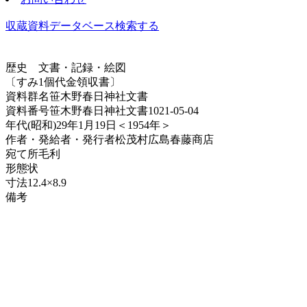
収蔵資料データベース
検索する
歴史
文書・記録・絵図
〔すみ1個代金領収書〕
資料群名
笹木野春日神社文書
資料番号
笹木野春日神社文書1021-05-04
年代
(昭和)29年1月19日＜1954年＞
作者・発給者・発行者
松茂村広島春藤商店
宛て所
毛利
形態
状
寸法
12.4×8.9
備考