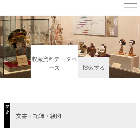
収蔵資料データベ
ース
検索する
歴
史
文書・記録・絵図