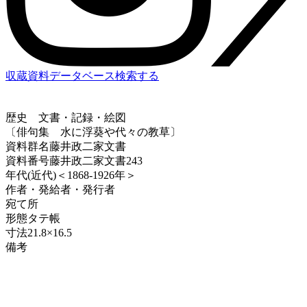
収蔵資料データベース
検索する
歴史
文書・記録・絵図
〔俳句集 水に浮葵や代々の教草〕
資料群名
藤井政二家文書
資料番号
藤井政二家文書243
年代
(近代)＜1868-1926年＞
作者・発給者・発行者
宛て所
形態
タテ帳
寸法
21.8×16.5
備考