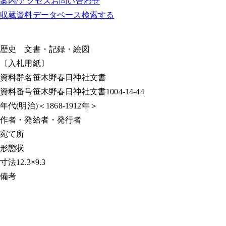
案内/アクセス
お問い合わせ
収蔵資料データベース
検索する
歴史
文書・記録・絵図
〔入札用紙〕
資料群名
笹木野春日神社文書
資料番号
笹木野春日神社文書1004-14-44
年代
(明治)＜1868-1912年＞
作者・発給者・発行者
宛て所
形態
状
寸法
12.3×9.3
備考