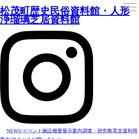
松茂町歴史民俗資料館・人形
浄瑠璃芝居資料館
NEWS/イベント
施設概要
展示案内
調査・研究
教育支援
利用