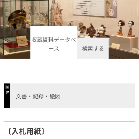
収蔵資料データベ
ース
検索する
歴
史
文書・記録・絵図
〔入札用紙〕