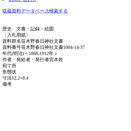
収蔵資料データベース
検索する
歴史
文書・記録・絵図
〔入札用紙〕
資料群名
笹木野春日神社文書
資料番号
笹木野春日神社文書1004-14-37
年代
(明治)＜1868-1912年＞
作者・発給者・発行者
宮本姓
宛て所
形態
状
寸法
12.2×8.4
備考