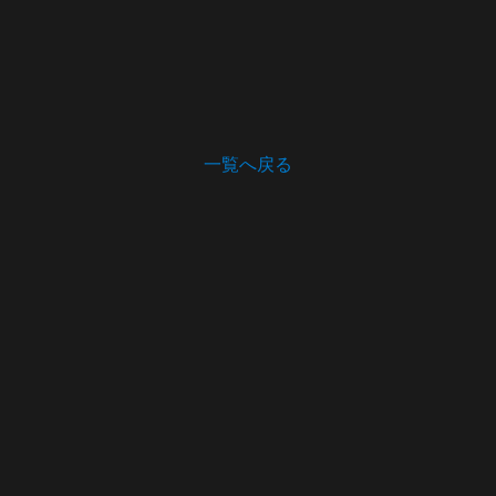
一覧へ戻る