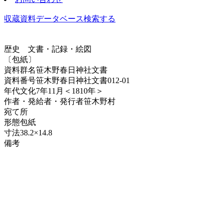
収蔵資料データベース
検索する
歴史
文書・記録・絵図
〔包紙〕
資料群名
笹木野春日神社文書
資料番号
笹木野春日神社文書012-01
年代
文化7年11月＜1810年＞
作者・発給者・発行者
笹木野村
宛て所
形態
包紙
寸法
38.2×14.8
備考