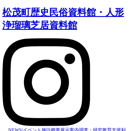
松茂町歴史民俗資料館・人形
浄瑠璃芝居資料館
NEWS/イベント
施設概要
展示案内
調査・研究
教育支援
利