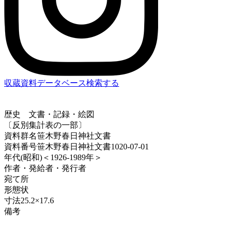
収蔵資料データベース
検索する
歴史
文書・記録・絵図
〔反別集計表の一部〕
資料群名
笹木野春日神社文書
資料番号
笹木野春日神社文書1020-07-01
年代
(昭和)＜1926-1989年＞
作者・発給者・発行者
宛て所
形態
状
寸法
25.2×17.6
備考