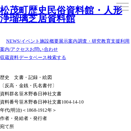
松茂町歴史民俗資料館・人形
浄瑠璃芝居資料館
NEWS/イベント
施設概要
展示案内
調査・研究
教育支援
利用
案内/アクセス
お問い合わせ
収蔵資料データベース
検索する
歴史
文書・記録・絵図
〔反高・金銭・氏名書付〕
資料群名
笹木野春日神社文書
資料番号
笹木野春日神社文書1004-14-10
年代
(明治)＜1868-1912年＞
作者・発給者・発行者
宛て所