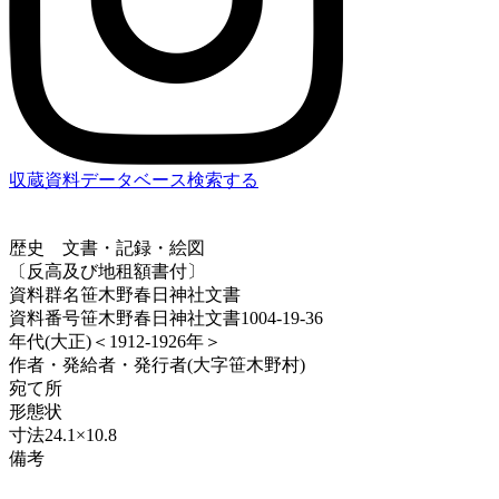
収蔵資料データベース
検索する
歴史
文書・記録・絵図
〔反高及び地租額書付〕
資料群名
笹木野春日神社文書
資料番号
笹木野春日神社文書1004-19-36
年代
(大正)＜1912-1926年＞
作者・発給者・発行者
(大字笹木野村)
宛て所
形態
状
寸法
24.1×10.8
備考