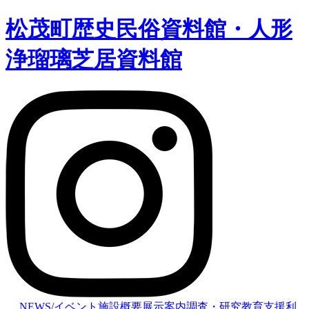
松茂町歴史民俗資料館・人形
浄瑠璃芝居資料館
NEWS/イベント
施設概要
展示案内
調査・研究
教育支援
利