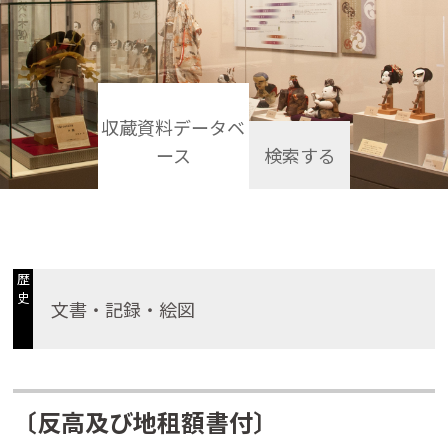
収蔵資料データベ
ース
検索する
歴
史
文書・記録・絵図
〔反高及び地租額書付〕